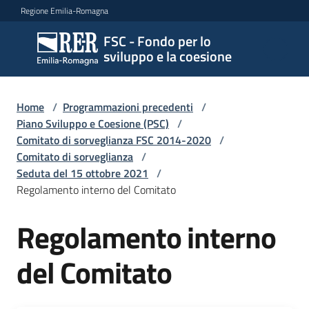
Vai al contenuto
Vai alla navigazione
Vai al footer
Regione Emilia-Romagna
FSC - Fondo per lo
FSC -
sviluppo e la coesione
Fondo
per lo
sviluppo
Home
/
Programmazioni precedenti
/
e la
Piano Sviluppo e Coesione (PSC)
/
coesione
Comitato di sorveglianza FSC 2014-2020
/
Comitato di sorveglianza
/
Seduta del 15 ottobre 2021
/
Regolamento interno del Comitato
Novità
Regolamento interno
FSC
del Comitato
2021
-2027