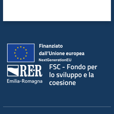
FSC - Fondo per
lo sviluppo e la
coesione