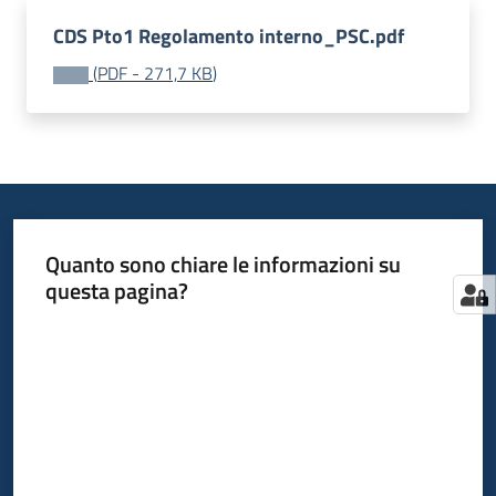
Supporto
CDS Pto1 Regolamento interno_PSC.pdf
alle
(
PDF
-
271,7 KB
)
PA
Bandi
Quanto sono chiare le informazioni su
Programmazioni
questa pagina?
precedenti
Menu selezionato
Valuta da 1 a 5 stelle