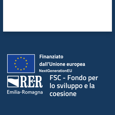
FSC - Fondo per
lo sviluppo e la
coesione