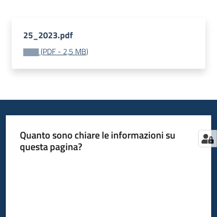
Supporto
alle
PA
25_2023.pdf
(
PDF
-
2,5 MB
)
Bandi
Programmazioni
precedenti
Quanto sono chiare le informazioni su
questa pagina?
Valuta da 1 a 5 stelle