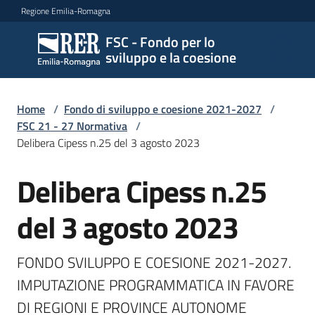
Vai al contenuto
Vai alla navigazione
Vai al footer
Regione Emilia-Romagna
FSC - Fondo per lo
FSC -
sviluppo e la coesione
Fondo
per lo
sviluppo
Home
/
Fondo di sviluppo e coesione 2021-2027
/
e la
FSC 21 - 27 Normativa
/
coesione
Delibera Cipess n.25 del 3 agosto 2023
Delibera Cipess n.25
Novità
del 3 agosto 2023
FSC
FONDO SVILUPPO E COESIONE 2021-2027. 
2021
IMPUTAZIONE PROGRAMMATICA IN FAVORE 
-2027
DI REGIONI E PROVINCE AUTONOME
Menu selezionato