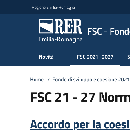
Vai al contenuto
Vai alla navigazione
Vai al footer
Regione Emilia-Romagna
FSC - Fondo
Novità
FSC 2021 -2027
S
Menu selezionato
Home
Fondo di sviluppo e coesione 202
/
FSC 21 - 27 Norm
Accordo per la coes