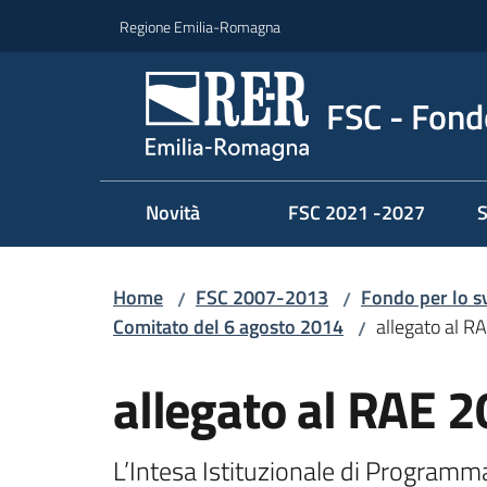
Vai al contenuto
Vai alla navigazione
Vai al footer
Regione Emilia-Romagna
FSC - Fondo
Novità
FSC 2021 -2027
S
Home
FSC 2007-2013
Fondo per lo s
/
/
Comitato del 6 agosto 2014
allegato al R
/
allegato al RAE 
L’Intesa Istituzionale di Program