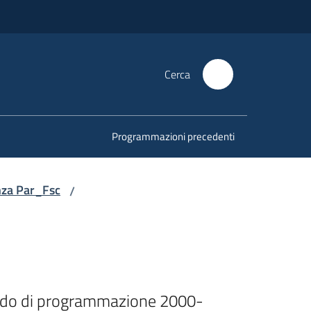
Cerca
Programmazioni precedenti
nza Par_Fsc
/
riodo di programmazione 2000-