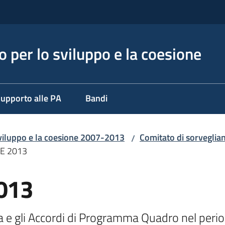
 per lo sviluppo e la coesione
upporto alle PA
Bandi
viluppo e la coesione 2007-2013
Comitato di sorveglia
/
AE 2013
2013
ma e gli Accordi di Programma Quadro nel pe