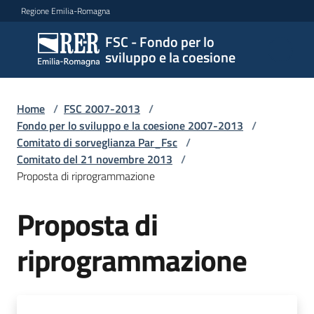
Vai al contenuto
Vai alla navigazione
Vai al footer
Regione Emilia-Romagna
FSC - Fondo per lo
FSC -
sviluppo e la coesione
Fondo
per lo
sviluppo
Home
/
FSC 2007-2013
/
e la
Fondo per lo sviluppo e la coesione 2007-2013
/
coesione
Comitato di sorveglianza Par_Fsc
/
Comitato del 21 novembre 2013
/
Proposta di riprogrammazione
Novità
Proposta di
riprogrammazione
FSC
2021
-2027