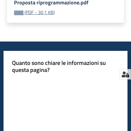
Proposta riprogrammazione.pdf
Supporto
(
PDF
-
30,1 KB
)
alle
PA
Bandi
Quanto sono chiare le informazioni su
questa pagina?
Programmazioni
precedenti
Valuta da 1 a 5 stelle